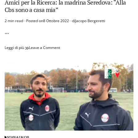
Amici per la Ricerca: la madrina Seredova: “Alla
Cbs sono a casa mia”
2 min read
Posted on
8 Ottobre 2022
di
Jacopo Bergeretti
Estimated
read
…
time
Amici
on
Leggi di più
Leave a Comment
per
Amici
la
per
Ricerca:
la
la
Ricerca:
madrina
la
Seredova:
madrina
“Alla
Seredova:
Cbs
“Alla
sono
Cbs
a
sono
casa
a
mia”
casa
mia”
SCUOLA CALCIO