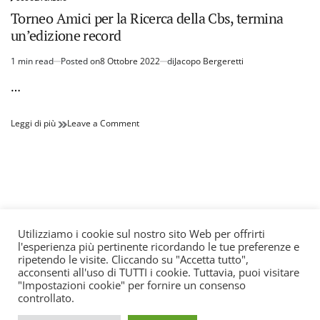
POSTED
IN
Torneo Amici per la Ricerca della Cbs, termina
un’edizione record
1 min read
Posted on
8 Ottobre 2022
di
Jacopo Bergeretti
Estimated
read
…
time
Torneo
on
Leggi di più
Leave a Comment
Amici
Torneo
per
Amici
la
per
Ricerca
la
della
Ricerca
Cbs,
della
termina
Cbs,
un’edizione
termina
Utilizziamo i cookie sul nostro sito Web per offrirti
record
un’edizione
l'esperienza più pertinente ricordando le tue preferenze e
© All rights reserved. Quotidiano registrato all'albo dei
record
ripetendo le visite. Cliccando su "Accetta tutto",
giornali e periodici presso il Tribunale di Torino n. 25
acconsenti all'uso di TUTTI i cookie. Tuttavia, puoi visitare
"Impostazioni cookie" per fornire un consenso
del 24/8/2022 Editore: Agostino Scozzaro Direttore
controllato.
responsabile: Andrea Musacchio Theme Sportsx