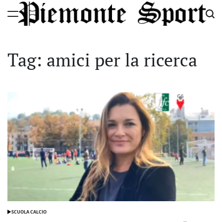
Skip
to
Piemonte
content
Sport
Tag:
amici per la ricerca
SCUOLA CALCIO
POSTED
IN