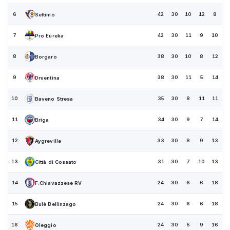
6
42
30
10
12
8
Settimo
7
42
30
11
9
10
Pro Eureka
8
38
30
10
8
12
Borgaro
9
38
30
11
5
14
Druentina
10
35
30
8
11
11
Baveno Stresa
11
34
30
9
7
14
Briga
12
33
30
8
9
13
Aygreville
13
31
30
7
10
13
Città di Cossato
14
24
30
6
6
18
F.Chiavazzese RV
15
24
30
6
6
18
Bulè Bellinzago
16
24
30
5
9
16
Oleggio