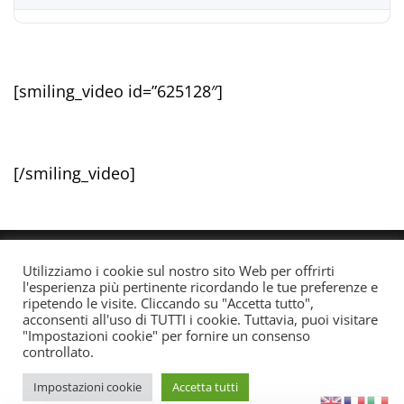
[smiling_video id=”625128″]
[/smiling_video]
Utilizziamo i cookie sul nostro sito Web per offrirti
© All rights reserved. Quotidiano registrato all'albo dei
l'esperienza più pertinente ricordando le tue preferenze e
giornali e periodici presso il Tribunale di Torino n. 25
ripetendo le visite. Cliccando su "Accetta tutto",
acconsenti all'uso di TUTTI i cookie. Tuttavia, puoi visitare
del 24/8/2022 Editore: Agostino Scozzaro Direttore
"Impostazioni cookie" per fornire un consenso
responsabile: Andrea Musacchio Theme Sportsx
controllato.
designed by
WPInterface
.
Impostazioni cookie
Accetta tutti