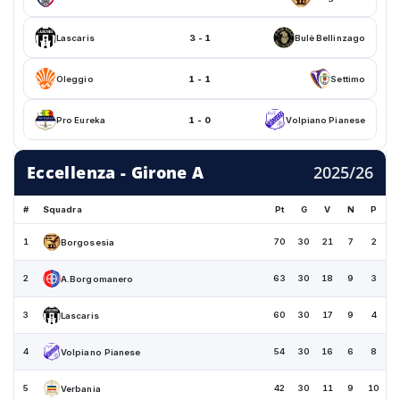
Lascaris
3 - 1
Bulè Bellinzago
Oleggio
1 - 1
Settimo
Pro Eureka
1 - 0
Volpiano Pianese
Eccellenza - Girone A
2025/26
#
Squadra
Pt
G
V
N
P
1
70
30
21
7
2
Borgosesia
2
63
30
18
9
3
A.Borgomanero
3
60
30
17
9
4
Lascaris
4
54
30
16
6
8
Volpiano Pianese
5
42
30
11
9
10
Verbania