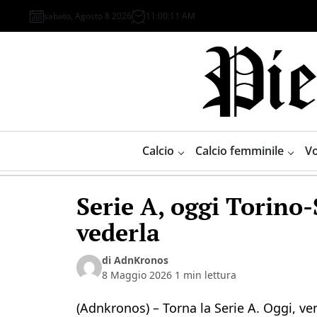
Skip
sabato, Agosto 8 2026
11
:
00
:
11
AM
to
content
Piemonte
Sport
Calcio
Calcio femminile
Vo
Serie A, oggi Torino-
vederla
di AdnKronos
8 Maggio 2026
1 min lettura
(Adnkronos) – Torna la Serie A. Oggi, ve