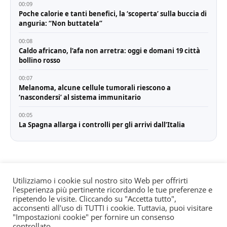
00:09
Poche calorie e tanti benefici, la ‘scoperta’ sulla buccia di
anguria: “Non buttatela”
00:08
Caldo africano, l’afa non arretra: oggi e domani 19 città
bollino rosso
00:07
Melanoma, alcune cellule tumorali riescono a
‘nascondersi’ al sistema immunitario
00:05
La Spagna allarga i controlli per gli arrivi dall’Italia
Utilizziamo i cookie sul nostro sito Web per offrirti
l'esperienza più pertinente ricordando le tue preferenze e
© All rights reserved. Quotidiano registrato all'albo dei
ripetendo le visite. Cliccando su "Accetta tutto",
giornali e periodici presso il Tribunale di Torino n. 25
acconsenti all'uso di TUTTI i cookie. Tuttavia, puoi visitare
"Impostazioni cookie" per fornire un consenso
del 24/8/2022 Editore: Agostino Scozzaro Direttore
controllato.