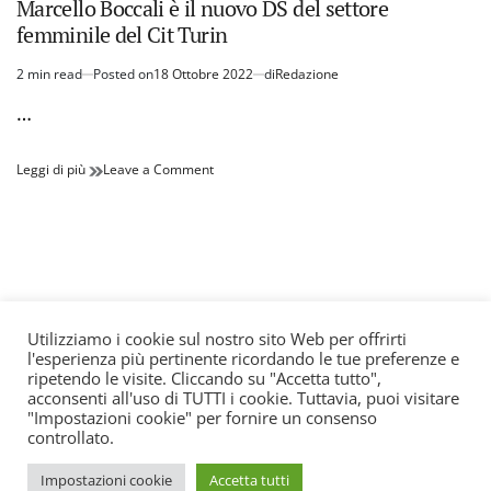
Marcello Boccali è il nuovo DS del settore
femminile del Cit Turin
2 min read
Posted on
18 Ottobre 2022
di
Redazione
Estimated
read
…
time
Marcello
on
Leggi di più
Leave a Comment
Boccali
Marcello
è
Boccali
il
è
nuovo
il
DS
nuovo
del
DS
settore
del
femminile
settore
Utilizziamo i cookie sul nostro sito Web per offrirti
del
femminile
l'esperienza più pertinente ricordando le tue preferenze e
© All rights reserved. Quotidiano registrato all'albo dei
Cit
del
ripetendo le visite. Cliccando su "Accetta tutto",
Turin
Cit
giornali e periodici presso il Tribunale di Torino n. 25
acconsenti all'uso di TUTTI i cookie. Tuttavia, puoi visitare
Turin
"Impostazioni cookie" per fornire un consenso
del 24/8/2022 Editore: Agostino Scozzaro Direttore
controllato.
responsabile: Andrea Musacchio Theme Sportsx
designed by
WPInterface
.
Impostazioni cookie
Accetta tutti