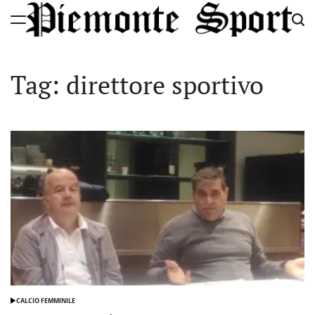
Skip
to
Piemonte
content
Sport
Tag:
direttore sportivo
CALCIO FEMMINILE
POSTED
IN