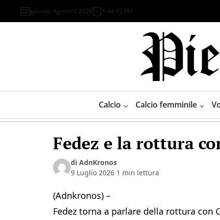
Skip
giovedì, Agosto 6 2026
1
:
44
:
43
PM
to
content
Piemonte
Sport
Calcio
Calcio femminile
Vo
Fedez e la rottura c
di AdnKronos
9 Luglio 2026
1 min lettura
(Adnkronos) –
Fedez torna a parlare della rottura con C