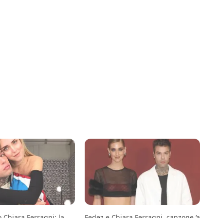
 Chiara Ferragni: la
Fedez e Chiara Ferragni, canzone ‘a