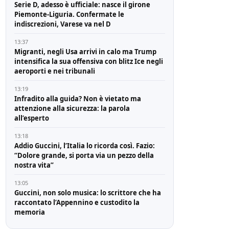
Serie D, adesso è ufficiale: nasce il girone
Piemonte-Liguria. Confermate le
indiscrezioni, Varese va nel D
13:37
Migranti, negli Usa arrivi in calo ma Trump
intensifica la sua offensiva con blitz Ice negli
aeroporti e nei tribunali
13:19
Infradito alla guida? Non è vietato ma
attenzione alla sicurezza: la parola
all’esperto
13:18
Addio Guccini, l’Italia lo ricorda così. Fazio:
“Dolore grande, si porta via un pezzo della
nostra vita”
13:05
Guccini, non solo musica: lo scrittore che ha
raccontato l’Appennino e custodito la
memoria