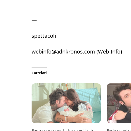
—
spettacoli
webinfo@adnkronos.com (Web Info)
Correlati
Fedez papà per la terza volta, è
Fedez contro