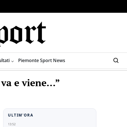
ltati
Piemonte Sport News
 va e viene…”
ULTIM'ORA
13:52