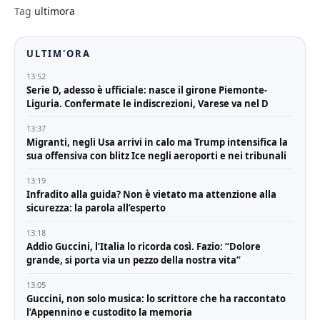
Tag
ultimora
ULTIM'ORA
13:52
Serie D, adesso è ufficiale: nasce il girone Piemonte-
Liguria. Confermate le indiscrezioni, Varese va nel D
13:37
Migranti, negli Usa arrivi in calo ma Trump intensifica la
sua offensiva con blitz Ice negli aeroporti e nei tribunali
13:19
Infradito alla guida? Non è vietato ma attenzione alla
sicurezza: la parola all’esperto
13:18
Addio Guccini, l’Italia lo ricorda così. Fazio: “Dolore
grande, si porta via un pezzo della nostra vita”
13:05
Guccini, non solo musica: lo scrittore che ha raccontato
l’Appennino e custodito la memoria