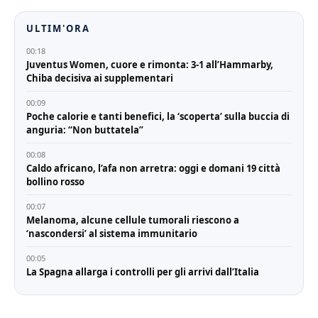
ULTIM'ORA
00:18
Juventus Women, cuore e rimonta: 3-1 all’Hammarby,
Chiba decisiva ai supplementari
00:09
Poche calorie e tanti benefici, la ‘scoperta’ sulla buccia di
anguria: “Non buttatela”
00:08
Caldo africano, l’afa non arretra: oggi e domani 19 città
bollino rosso
00:07
Melanoma, alcune cellule tumorali riescono a
‘nascondersi’ al sistema immunitario
00:05
La Spagna allarga i controlli per gli arrivi dall’Italia