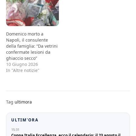
Domenico morto a
Napoli, il consulente
della famiglia: “Da vetrini
confermate lesioni da
ghiaccio secco”
10 Giugno 2026
In "Altre notizie"
Tag
ultimora
ULTIM'ORA
15:31
Coppa Italia Eccellenza, ecco il calendario: il 23 agosto il