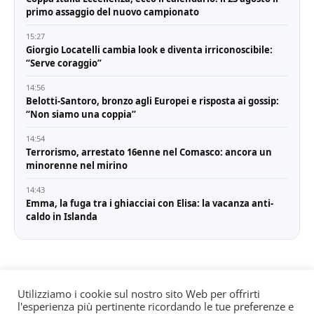
primo assaggio del nuovo campionato
15:27
Giorgio Locatelli cambia look e diventa irriconoscibile:
“Serve coraggio”
14:56
Belotti-Santoro, bronzo agli Europei e risposta ai gossip:
“Non siamo una coppia”
14:54
Terrorismo, arrestato 16enne nel Comasco: ancora un
minorenne nel mirino
14:43
Emma, la fuga tra i ghiacciai con Elisa: la vacanza anti-
caldo in Islanda
Utilizziamo i cookie sul nostro sito Web per offrirti
l'esperienza più pertinente ricordando le tue preferenze e
© All rights reserved. Quotidiano registrato all'albo dei