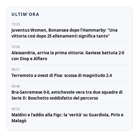
ULTIM'ORA
13:25
Juventus Women, Bonansea dopo l’Hammarby: “Una
vittoria così dopo 25 allenamenti significa tanto”
10:06
Alessandria, arriva la prima vittoria: Gaviese battuta 2-0
con Diop e Alfiero
09:51
Terremoto a ovest di Pisa: scossa di magnitudo 2.4
09:46
Bra-Sanremese 0-0, amichevole vera tra due squadre di
Serie D: Boschetto soddisfatto del percorso
09:22
Maldini e l’addio alla Figc: la ‘verità’ su Guardiola, Pirlo e
Malagò