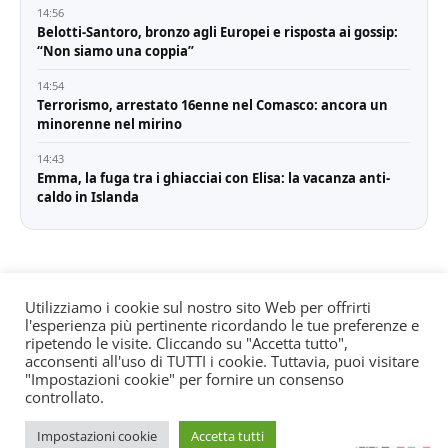
14:56
Belotti-Santoro, bronzo agli Europei e risposta ai gossip:
“Non siamo una coppia”
14:54
Terrorismo, arrestato 16enne nel Comasco: ancora un
minorenne nel mirino
14:43
Emma, la fuga tra i ghiacciai con Elisa: la vacanza anti-
caldo in Islanda
Utilizziamo i cookie sul nostro sito Web per offrirti
l'esperienza più pertinente ricordando le tue preferenze e
© All rights reserved. Quotidiano registrato all'albo dei
ripetendo le visite. Cliccando su "Accetta tutto",
giornali e periodici presso il Tribunale di Torino n. 25
acconsenti all'uso di TUTTI i cookie. Tuttavia, puoi visitare
"Impostazioni cookie" per fornire un consenso
del 24/8/2022 Editore: Agostino Scozzaro Direttore
controllato.
responsabile: Andrea Musacchio Theme Sportsx
designed by
WPInterface
.
Impostazioni cookie
Accetta tutti