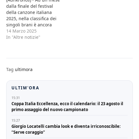
dalla finale del festival
della canzone italiana
2025, nella classifica dei
singoli brani è ancora
Sanremomania, con ben
14 Marzo 2025
13 brani passati in gara
In "Altre notizie"
al Teatro Ariston nelle
prime 13 posizioni. E
questo fa segnare
all'edizione 2025 un
nuovo record rispetto agli
Tag
ultimora
ultimi anni, per numero…
ULTIM'ORA
15:31
Coppa Italia Eccellenza, ecco il calendario: il 23 agosto il
primo assaggio del nuovo campionato
15:27
Giorgio Locatelli cambia look e diventa irriconoscibile:
“Serve coraggio”