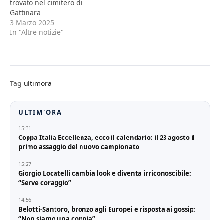
trovato nel cimitero di
Gattinara
3 Marzo 2025
In "Altre notizie"
Tag
ultimora
ULTIM'ORA
15:31
Coppa Italia Eccellenza, ecco il calendario: il 23 agosto il
primo assaggio del nuovo campionato
15:27
Giorgio Locatelli cambia look e diventa irriconoscibile:
“Serve coraggio”
14:56
Belotti-Santoro, bronzo agli Europei e risposta ai gossip:
“Non siamo una coppia”