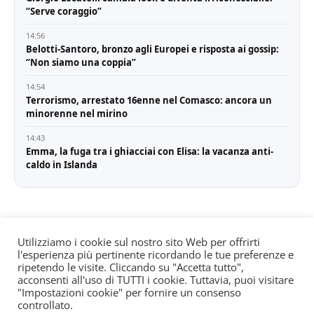
“Serve coraggio”
14:56
Belotti-Santoro, bronzo agli Europei e risposta ai gossip:
“Non siamo una coppia”
14:54
Terrorismo, arrestato 16enne nel Comasco: ancora un
minorenne nel mirino
14:43
Emma, la fuga tra i ghiacciai con Elisa: la vacanza anti-
caldo in Islanda
Utilizziamo i cookie sul nostro sito Web per offrirti
l'esperienza più pertinente ricordando le tue preferenze e
© All rights reserved. Quotidiano registrato all'albo dei
ripetendo le visite. Cliccando su "Accetta tutto",
giornali e periodici presso il Tribunale di Torino n. 25
acconsenti all'uso di TUTTI i cookie. Tuttavia, puoi visitare
"Impostazioni cookie" per fornire un consenso
del 24/8/2022 Editore: Agostino Scozzaro Direttore
controllato.
responsabile: Andrea Musacchio Theme Sportsx