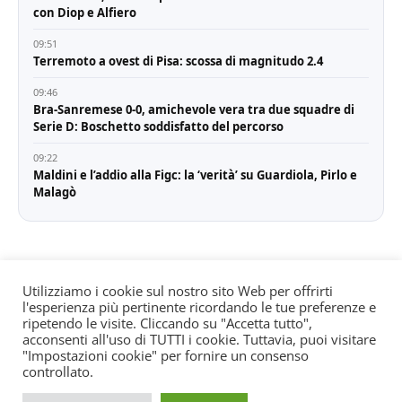
con Diop e Alfiero
09:51
Terremoto a ovest di Pisa: scossa di magnitudo 2.4
09:46
Bra-Sanremese 0-0, amichevole vera tra due squadre di
Serie D: Boschetto soddisfatto del percorso
09:22
Maldini e l’addio alla Figc: la ‘verità’ su Guardiola, Pirlo e
Malagò
Utilizziamo i cookie sul nostro sito Web per offrirti
l'esperienza più pertinente ricordando le tue preferenze e
© All rights reserved. Quotidiano registrato all'albo dei
ripetendo le visite. Cliccando su "Accetta tutto",
giornali e periodici presso il Tribunale di Torino n. 25
acconsenti all'uso di TUTTI i cookie. Tuttavia, puoi visitare
"Impostazioni cookie" per fornire un consenso
del 24/8/2022 Editore: Agostino Scozzaro Direttore
controllato.
responsabile: Andrea Musacchio Theme Sportsx
designed by
WPInterface
.