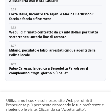
Alessandria-Asti e Bra-Lascaris
16:35
Forza Italia, incontro tra Tajani e Marina Berlusconi:
faccia a faccia a fine mese
16:32
Webuild: firmato contratto da 2,7 mld dollari per tratta
sotterranea Ontario line di Toronto
16:27
Milano, peculato e falso: arrestati cinque agenti della
Polizia locale
15:49
Fabio Caressa, la dedica a Benedetta Parodi per il
compleanno: “Ogni giorno più bella”
Utilizziamo i cookie sul nostro sito Web per offrirti
l'esperienza più pertinente ricordando le tue preferenze e
© All rights reserved. Quotidiano registrato all'albo dei
ripetendo le visite. Cliccando su "Accetta tutto",