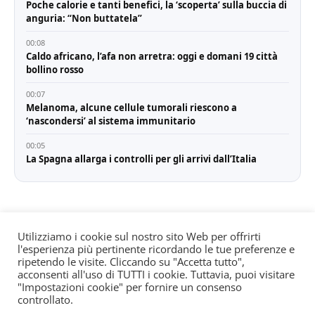
Poche calorie e tanti benefici, la ‘scoperta’ sulla buccia di
anguria: “Non buttatela”
00:08
Caldo africano, l’afa non arretra: oggi e domani 19 città
bollino rosso
00:07
Melanoma, alcune cellule tumorali riescono a
‘nascondersi’ al sistema immunitario
00:05
La Spagna allarga i controlli per gli arrivi dall’Italia
Utilizziamo i cookie sul nostro sito Web per offrirti
l'esperienza più pertinente ricordando le tue preferenze e
© All rights reserved. Quotidiano registrato all'albo dei
ripetendo le visite. Cliccando su "Accetta tutto",
giornali e periodici presso il Tribunale di Torino n. 25
acconsenti all'uso di TUTTI i cookie. Tuttavia, puoi visitare
"Impostazioni cookie" per fornire un consenso
del 24/8/2022 Editore: Agostino Scozzaro Direttore
controllato.
responsabile: Andrea Musacchio Theme Sportsx