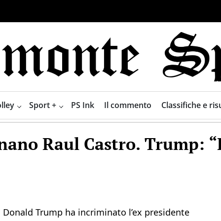
lley
Sport +
PS Ink
Il commento
Classifiche e risu
inano Raul Castro. Trump: “
i Donald Trump ha incriminato l’ex presidente