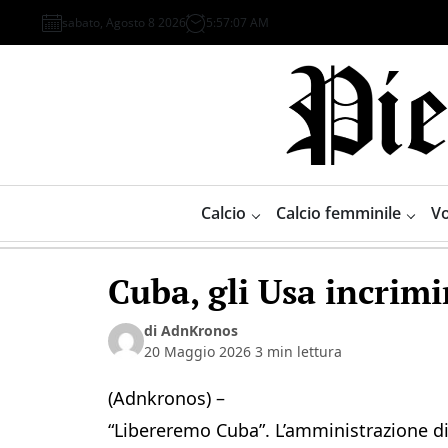
Skip
sabato, Agosto 8 2026
5
:
57
:
08
AM
to
content
Piemonte
Sport
Calcio
Calcio femminile
Vo
Cuba, gli Usa incrim
di AdnKronos
20 Maggio 2026
3 min lettura
(Adnkronos) –
“Libereremo Cuba”. L’amministrazione d