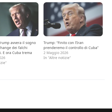
Trump avvera il sogno
Trump: “Finito con l’Iran
hange dei falchi
prenderemo il controllo di Cuba”
i. E ora Cuba trema
2 Maggio 2026
026
In "Altre notizie"
izie"