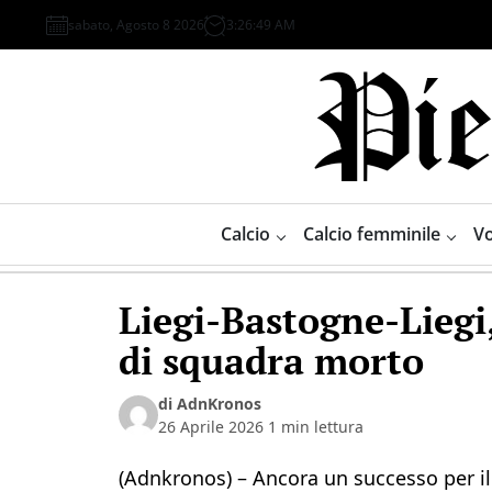
Skip
sabato, Agosto 8 2026
3
:
26
:
50
AM
to
content
Piemonte
Sport
Calcio
Calcio femminile
Vo
Liegi-Bastogne-Liegi
di squadra morto
di AdnKronos
26 Aprile 2026
1 min lettura
(Adnkronos) – Ancora un successo per il 