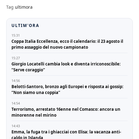
Tag
ultimora
ULTIM'ORA
15:31
Coppa Italia Eccellenza, ecco il calendario: il 23 agosto il
primo assaggio del nuovo campionato
15:27
Giorgio Locatelli cambia look e diventa irriconoscibile:
“Serve coraggio”
14:56
Belotti-Santoro, bronzo agli Europei e risposta ai gossip:
“Non siamo una coppia”
14:54
Terrorismo, arrestato 16enne nel Comasco: ancora un
minorenne nel mirino
14:43
Emma, la fuga tra i ghiacciai con Elisa: la vacanza anti-
caldo in Islanda