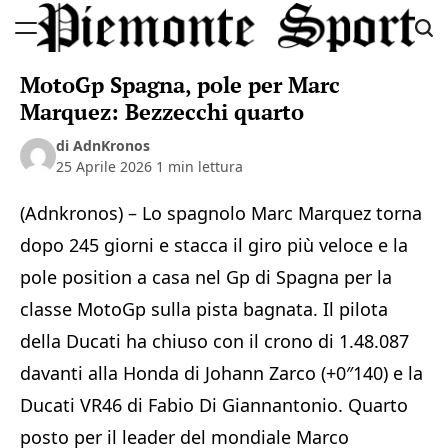
Skip
to
Piemonte
content
MotoGp Spagna, pole per Marc
Sport
Marquez: Bezzecchi quarto
di AdnKronos
25 Aprile 2026
1 min lettura
(Adnkronos) – Lo spagnolo Marc Marquez torna
dopo 245 giorni e stacca il giro più veloce e la
pole position a casa nel Gp di Spagna per la
classe MotoGp sulla pista bagnata. Il pilota
della Ducati ha chiuso con il crono di 1.48.087
davanti alla Honda di Johann Zarco (+0″140) e la
Ducati VR46 di Fabio Di Giannantonio. Quarto
posto per il leader del mondiale Marco