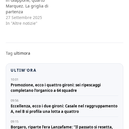
in Giappone, quarto
Marquez. La griglia di
partenza
27 Settembre 2025
In "Altre notizie"
Tag
ultimora
ULTIM'ORA
10:01
Promozione, ecco i quattro gironi: sei ripescaggi
completano l’organico a 64 squadre
09:56
Eccellenza, ecco i due gironi: Casale nel raggruppamento
A, nel B si profila una lotta a quattro
09:15
Borgaro, riparte l’era Lanzafame: “Il passato si resetta,