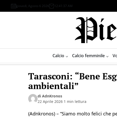
Skip
giovedì, Agosto 6 2026
12
:
41
:
37
AM
to
content
Piemonte
Sport
Calcio
Calcio femminile
Vo
Tarasconi: “Bene Esg
ambientali”
di AdnKronos
22 Aprile 2026
1 min lettura
(Adnkronos) – “Siamo molto felici che pe