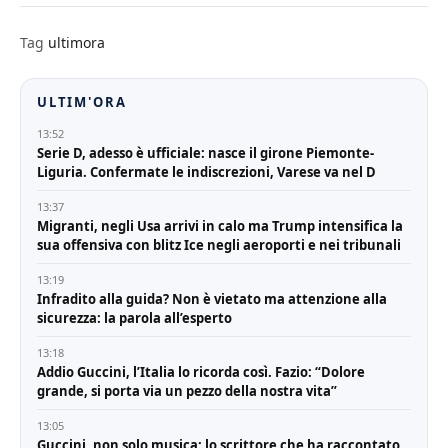
Tag
ultimora
ULTIM'ORA
13:52
Serie D, adesso è ufficiale: nasce il girone Piemonte-
Liguria. Confermate le indiscrezioni, Varese va nel D
13:37
Migranti, negli Usa arrivi in calo ma Trump intensifica la
sua offensiva con blitz Ice negli aeroporti e nei tribunali
13:19
Infradito alla guida? Non è vietato ma attenzione alla
sicurezza: la parola all’esperto
13:18
Addio Guccini, l’Italia lo ricorda così. Fazio: “Dolore
grande, si porta via un pezzo della nostra vita”
13:05
Guccini, non solo musica: lo scrittore che ha raccontato