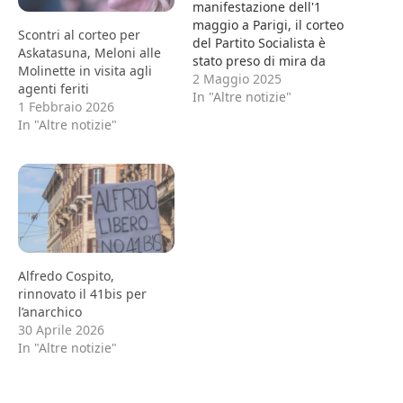
manifestazione dell'1
maggio a Parigi, il corteo
Scontri al corteo per
del Partito Socialista è
Askatasuna, Meloni alle
stato preso di mira da
Molinette in visita agli
gruppi di black bloc, che
2 Maggio 2025
agenti feriti
hanno aggredito
In "Altre notizie"
1 Febbraio 2026
fisicamente i militanti,
In "Altre notizie"
lanciato petardi e
vandalizzato il materiale
del partito. Lo ha
riportato Le Parisien,
aggiungendo che sono
dovute intervenire le
forze…
Alfredo Cospito,
rinnovato il 41bis per
l’anarchico
30 Aprile 2026
In "Altre notizie"