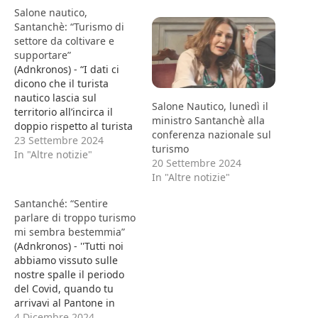
Salone nautico,
Santanchè: “Turismo di
settore da coltivare e
supportare”
(Adnkronos) - “I dati ci
dicono che il turista
nautico lascia sul
Salone Nautico, lunedì il
territorio all’incirca il
ministro Santanchè alla
doppio rispetto al turista
conferenza nazionale sul
medio. Quindi parliamo
23 Settembre 2024
turismo
di un segmento
In "Altre notizie"
20 Settembre 2024
assolutamente da
In "Altre notizie"
coltivare e da supportare.
Ma è un turismo che ha
Santanché: “Sentire
anche bisogno di
parlare di troppo turismo
interventi. Il ministero
mi sembra bestemmia”
del Turismo, ad esempio,
(Adnkronos) - ''Tutti noi
ha avviato il…
abbiamo vissuto sulle
nostre spalle il periodo
del Covid, quando tu
arrivavi al Pantone in
piazza di Spagna vedevi
4 Dicembre 2024