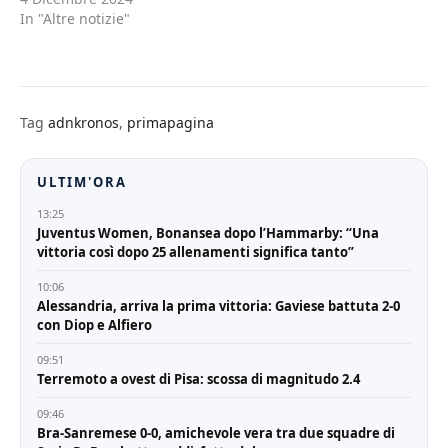
tutto chiuso, una
In "Altre notizie"
desolazione. Per cui se
ricordo quei tempi''
sentire di parlare di
''troppo turismo mi
sembra un po' una
Tag
adnkronos
,
primapagina
bestemmia''. Lo afferma il
ministro del…
ULTIM'ORA
13:25
Juventus Women, Bonansea dopo l’Hammarby: “Una
vittoria così dopo 25 allenamenti significa tanto”
10:06
Alessandria, arriva la prima vittoria: Gaviese battuta 2-0
con Diop e Alfiero
09:51
Terremoto a ovest di Pisa: scossa di magnitudo 2.4
09:46
Bra-Sanremese 0-0, amichevole vera tra due squadre di