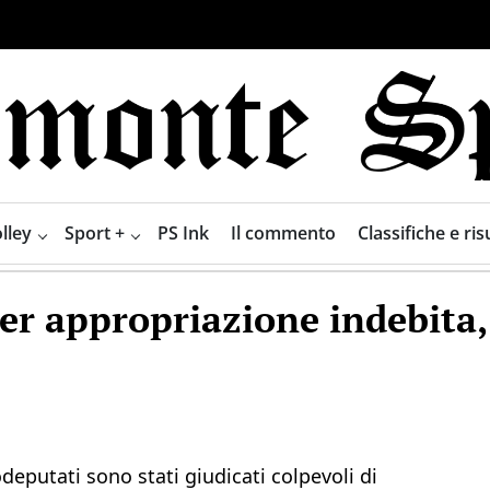
lley
Sport +
PS Ink
Il commento
Classifiche e risu
r appropriazione indebita, 
eputati sono stati giudicati colpevoli di