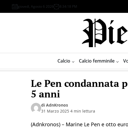
Skip
giovedì, Agosto 6 2026
8
:
34
:
18
PM
to
content
Piemonte
Sport
Calcio
Calcio femminile
Vo
Le Pen condannata pe
5 anni
di AdnKronos
31 Marzo 2025
4 min lettura
(Adnkronos) – Marine Le Pen e otto eurod