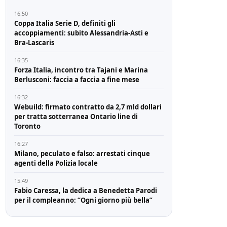
16:50
Coppa Italia Serie D, definiti gli
accoppiamenti: subito Alessandria-Asti e
Bra-Lascaris
16:35
Forza Italia, incontro tra Tajani e Marina
Berlusconi: faccia a faccia a fine mese
16:32
Webuild: firmato contratto da 2,7 mld dollari
per tratta sotterranea Ontario line di
Toronto
16:27
Milano, peculato e falso: arrestati cinque
agenti della Polizia locale
15:49
Fabio Caressa, la dedica a Benedetta Parodi
per il compleanno: “Ogni giorno più bella”