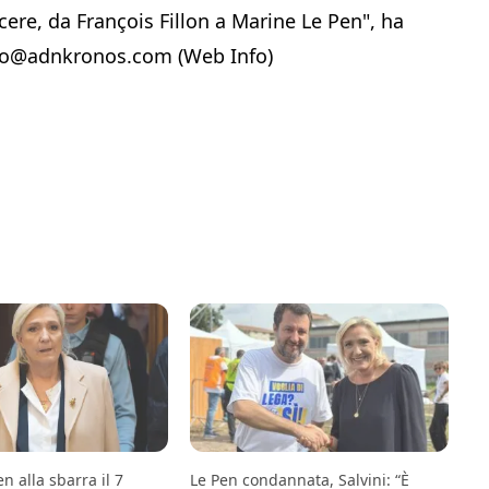
cere, da François Fillon a Marine Le Pen", ha
nfo@adnkronos.com (Web Info)
n alla sbarra il 7
Le Pen condannata, Salvini: “È