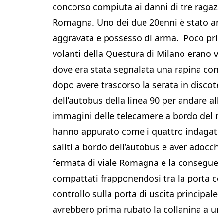
concorso compiuta ai danni di tre ragazz
Romagna. Uno dei due 20enni è stato anc
aggravata e possesso di arma. Poco prima
volanti della Questura di Milano erano 
dove era stata segnalata una rapina con
dopo avere trascorso la serata in discot
dell’autobus della linea 90 per andare a
immagini delle telecamere a bordo del mezz
hanno appurato come i quattro indagati,
saliti a bordo dell’autobus e aver adocc
fermata di viale Romagna e la conseguen
compattati frapponendosi tra la porta ce
controllo sulla porta di uscita principal
avrebbero prima rubato la collanina a u