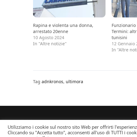
Rapina e violenta una donna,
Funzionario
arrestato 20enne
Termini: alt
10 Agosto 2024
tunisini
In "Altre notizie"
12 Gennaio 
In "Altre not
Tag
adnkronos
,
ultimora
© All rights reserved. Quotidiano registrato all'albo d
Utilizziamo i cookie sul nostro sito Web per offrirti l'esperien
responsabile: Andrea Musacchio Theme Sportsx desi
Cliccando su "Accetta tutto", acconsenti all'uso di TUTTI i cook