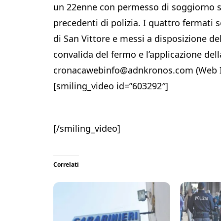
un 22enne con permesso di soggiorno sc
precedenti di polizia. I quattro fermati s
di San Vittore e messi a disposizione del
convalida del fermo e l’applicazione de
cronacawebinfo@adnkronos.com (Web I
[smiling_video id=”603292″]
[/smiling_video]
Correlati