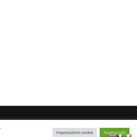
l 24/8/2022 Editore: Agostino Scozzaro Direttore
.
Impostazioni cookie
Accetta tutti