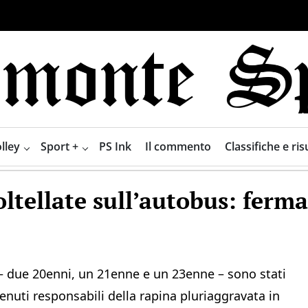
lley
Sport +
PS Ink
Il commento
Classifiche e risu
ltellate sull’autobus: ferma
 – due 20enni, un 21enne e un 23enne – sono stati
tenuti responsabili della rapina pluriaggravata in