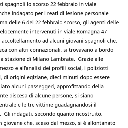
i spagnoli lo scorso 22 febbraio in viale
he indagato per i reati di lesione personale
 delle 6 del 22 febbraio scorso, gli agenti delle
velocemente intervenuti in viale Romagna 47
 accoltellamento ad alcuni giovani spagnoli che,
eca con altri connazionali, si trovavano a bordo
lla stazione di Milano Lambrate. Grazie alle
o e all’analisi dei profili social, i poliziotti
 di origini egiziane, dieci minuti dopo essere
hiato alcuni passeggeri, approfittando della
te discesa di alcune persone, si siano
ntrale e le tre vittime guadagnandosi il
e. Gli indagati, secondo quanto ricostruito,
n giovane che, sceso dal mezzo, si è allontanato