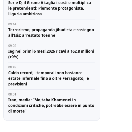
Serie D, il Girone A taglia i costi e moltiplica
le pretendenti: Piemonte protagonista,
Liguria ambiziosa
09:14
Terrorismo, propaganda jihadista e sostegno
all’Isis: arrestato 16enne
09:02
Ieg nei primi 6 mesi 2026 ricavi a 162,8 milioni
(+9%)
08:49
Caldo record, i temporali non bastano:
estate infernale fino a oltre Ferragosto, le
previsioni
08:01
Iran, media: “Mojtaba Khamenei in
condizioni critiche, potrebbe essere in punto
di morte”