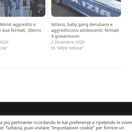
 Mimit aggredito a
Milano, baby gang derubano e
ri due fermati, 20enni
aggrediscono adolescenti: fermati
9 giovanissimi
2026
2 Dicembre 2025
izie"
In "Altre notizie"
ei giornali e periodici presso il Tribunale di Torino n. 25 de
za più pertinente ricordando le tue preferenze e ripetendo le visite
gned by
WPInterface
.
ie. Tuttavia, puoi visitare "Impostazioni cookie" per fornire un