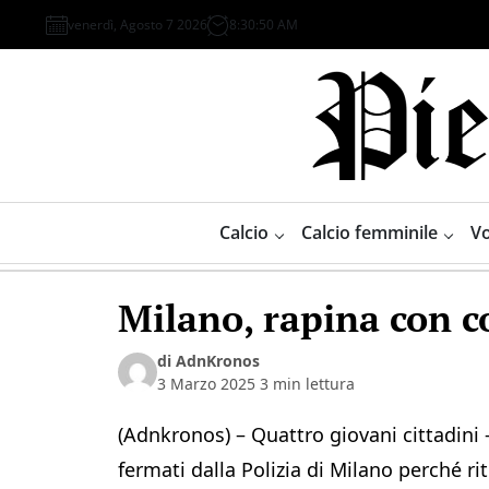
Skip
venerdì, Agosto 7 2026
8
:
30
:
50
AM
to
content
Piemonte
Sport
Calcio
Calcio femminile
Vo
Milano, rapina con co
di AdnKronos
3 Marzo 2025
3 min lettura
(Adnkronos) – Quattro giovani cittadini
fermati dalla Polizia di Milano perché ri