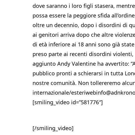
dove saranno i loro figli stasera, mentr
possa essere la peggiore sfida all’ordin
oltre un decennio, dopo i disordini di qu
ai genitori arriva dopo che altre violenz
di età inferiore ai 18 anni sono già state
preso parte ai recenti disordini violenti
aggiunto Andy Valentine ha avvertito: “A
pubblico pronti a schierarsi in tutta Lon
nostre comunità. Non tollereremo alcun
internazionale/esteriwebinfo@adnkrono
[smiling_video id=”581776″]
[/smiling_video]