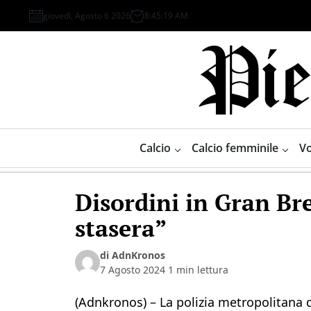
Skip
giovedì, Agosto 6 2026
8
:
45
:
20
AM
to
content
Piemonte
Sport
Calcio
Calcio femminile
Vo
Disordini in Gran Bre
stasera”
di AdnKronos
7 Agosto 2024
1 min lettura
(Adnkronos) – La polizia metropolitana 