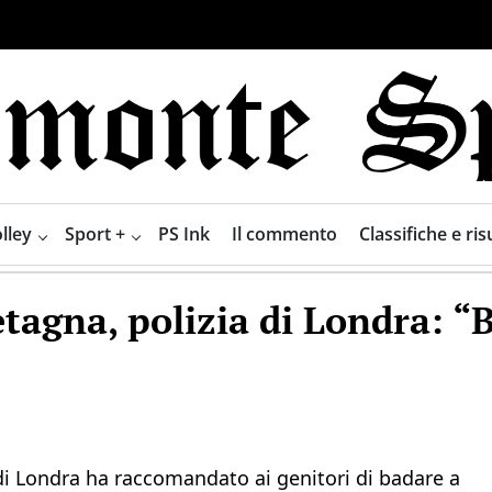
lley
Sport +
PS Ink
Il commento
Classifiche e risu
tagna, polizia di Londra: “Ba
di Londra ha raccomandato ai genitori di badare a