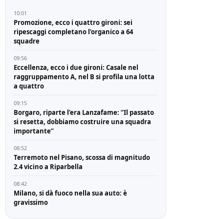
10:01
Promozione, ecco i quattro gironi: sei
ripescaggi completano l’organico a 64
squadre
09:56
Eccellenza, ecco i due gironi: Casale nel
raggruppamento A, nel B si profila una lotta
a quattro
09:15
Borgaro, riparte l’era Lanzafame: “Il passato
si resetta, dobbiamo costruire una squadra
importante”
08:52
Terremoto nel Pisano, scossa di magnitudo
2.4 vicino a Riparbella
08:42
Milano, si dà fuoco nella sua auto: è
gravissimo