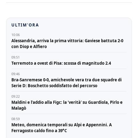
testa alla classifica grazie
a una prestazione
maiuscola. Non è da
meno l'Oleggio, che
prosegue la sua striscia…
ULTIM'ORA
10:06
Alessandria, arriva la prima vittoria: Gaviese battuta 2-0
con Diop e Alfiero
09:51
Terremoto a ovest di Pisa: scossa di magnitudo 2.4
09:46
Bra-Sanremese 0-0, amichevole vera tra due squadre di
Serie D: Boschetto soddisfatto del percorso
09:22
Maldini e l’addio alla Figc: la ‘verità’ su Guardiola, Pirlo e
Malagò
08:59
Meteo, domenica temporali su Alpi e Appennini. A
Ferragosto caldo fino a 39°C