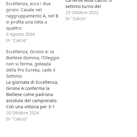
corrente Alba Calcio. Il
Eccellenza, ecco i due
settimo turno del
gironi: Casale nel
campionato di Eccellenza
23 Ottobre 2022
raggruppamento A, nel B
porta con sé tanti temi
In "Calcio"
si profila una lotta a
che verranno
quattro
approfonditi poi in
6 Agosto 2026
settimana. Nel girone A
In "Calcio"
la capolista Accademia
Borgomanero si arrende
Eccellenza, Girone A: la
alla Biellese, che sembra
Biellese domina, l’Oleggio
aver messo finalmente
non si ferma, goleada
una…
della Pro Eureka, cade il
Settimo
La giornata di Eccellenza,
Girone A conferma la
Biellese come padrona
assoluta del campionato.
Con una vittoria per 3-1
sul campo del Bulè
20 Ottobre 2024
Bellinzago, i bianconeri
In "Calcio"
continuano a dettare
legge, confermandosi in