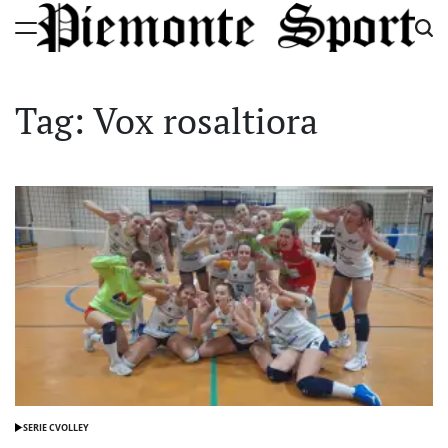
Skip
to
Piemonte
content
Sport
Tag:
Vox rosaltiora
SERIE C
VOLLEY
POSTED
IN