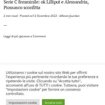
Serie C femminile: ok Lilliput e Alessandria,
Piossasco sconfitta
2 min read
Posted on
12 Dicembre 2022
di
Kevin Jourdan
Estimated
read
…
time
Serie
on
Leggi di più
Leave a Comment
C
Serie
femminile:
C
ok
femminile:
Lilliput
ok
e
Lilliput
Alessandria,
e
Piossasco
Alessandria,
sconfitta
Piossasco
Utilizziamo i cookie sul nostro sito Web per offrirti
sconfitta
l'esperienza più pertinente ricordando le tue preferenze e
© All rights reserved. Quotidiano registrato all'albo dei
ripetendo le visite. Cliccando su "Accetta tutto",
giornali e periodici presso il Tribunale di Torino n. 25
acconsenti all'uso di TUTTI i cookie. Tuttavia, puoi visitare
"Impostazioni cookie" per fornire un consenso
del 24/8/2022 Editore: Agostino Scozzaro Direttore
controllato.
responsabile: Andrea Musacchio Theme Sportsx
designed by
WPInterface
.
Impostazioni cookie
Accetta tutti