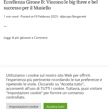
Eccellenza Girone B: Vincono le big three e bel
successo per il Musiello
1 min read
Posted on
19 Febbraio 2023
di
Jacopo Bergeretti
Estimated
read
…
time
Eccellenza
on
Leggi di più
Leave a Comment
Girone
Eccellenza
B:
Girone
Vincono
B:
le
Vincono
big
le
three
big
e
three
bel
e
Utilizziamo i cookie sul nostro sito Web per offrirti
successo
bel
l'esperienza più pertinente ricordando le tue preferenze e
© All rights reserved. Quotidiano registrato all'albo dei
per
successo
ripetendo le visite. Cliccando su "Accetta tutto",
il
per
giornali e periodici presso il Tribunale di Torino n. 25
acconsenti all'uso di TUTTI i cookie. Tuttavia, puoi visitare
Musiello
il
"Impostazioni cookie" per fornire un consenso
del 24/8/2022 Editore: Agostino Scozzaro Direttore
Musiello
controllato.
responsabile: Andrea Musacchio Theme Sportsx
designed by
WPInterface
.
Impostazioni cookie
Accetta tutti