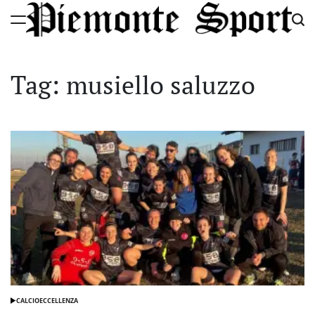
Skip
to
Piemonte
content
Sport
Tag:
musiello saluzzo
CALCIO
ECCELLENZA
POSTED
IN