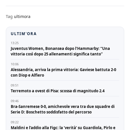
Tag
ultimora
ULTIM'ORA
13:25
Juventus Women, Bonansea dopo l’Hammarby: “Una
vittoria così dopo 25 allenamenti significa tanto”
10:06
Alessandria, arriva la prima vittoria: Gaviese battuta 2-0
con Diop e Alfiero
09:51
Terremoto a ovest di Pisa: scossa di magnitudo 2.4
09:46
Bra-Sanremese 0-0, amichevole vera tra due squadre di
Serie D: Boschetto soddisfatto del percorso
09:22
Maldini e l’addio alla Figc: la ‘verità’ su Guardiola, Pirlo e