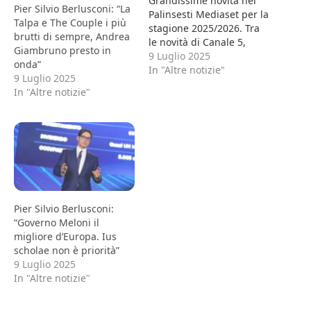
Grandissime novità nei
Pier Silvio Berlusconi: “La
Palinsesti Mediaset per la
Talpa e The Couple i più
stagione 2025/2026. Tra
brutti di sempre, Andrea
le novità di Canale 5,
Giambruno presto in
annunciate
9 Luglio 2025
onda”
dall’amministratore
In "Altre notizie"
9 Luglio 2025
delegato di Mfe, Pier
In "Altre notizie"
Silvio Berlusconi, durante
la tradizionale serata con
la stampa, il debutto di
Max Giusti su Canale 5,
mentre Gianluigi Nuzzi
condurrà ‘Pomeriggio
Cinque’. “In autunno ci
sarà…
Pier Silvio Berlusconi:
“Governo Meloni il
migliore d’Europa. Ius
scholae non è priorità”
9 Luglio 2025
In "Altre notizie"