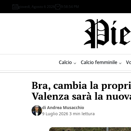
Skip
giovedì, Agosto 6 2026
9
:
58
:
55
PM
to
content
Piemonte
Sport
Calcio
Calcio femminile
Vo
Bra, cambia la propr
Valenza sarà la nuov
di Andrea Musacchio
9 Luglio 2026
3 min lettura