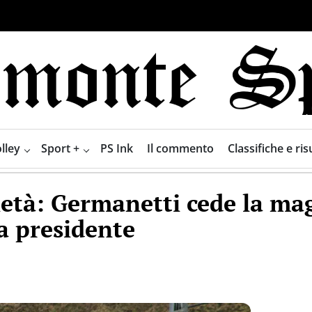
lley
Sport +
PS Ink
Il commento
Classifiche e risu
ietà: Germanetti cede la ma
a presidente