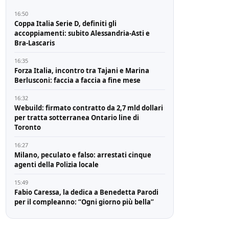
16:50
Coppa Italia Serie D, definiti gli
accoppiamenti: subito Alessandria-Asti e
Bra-Lascaris
16:35
Forza Italia, incontro tra Tajani e Marina
Berlusconi: faccia a faccia a fine mese
16:32
Webuild: firmato contratto da 2,7 mld dollari
per tratta sotterranea Ontario line di
Toronto
16:27
Milano, peculato e falso: arrestati cinque
agenti della Polizia locale
15:49
Fabio Caressa, la dedica a Benedetta Parodi
per il compleanno: “Ogni giorno più bella”