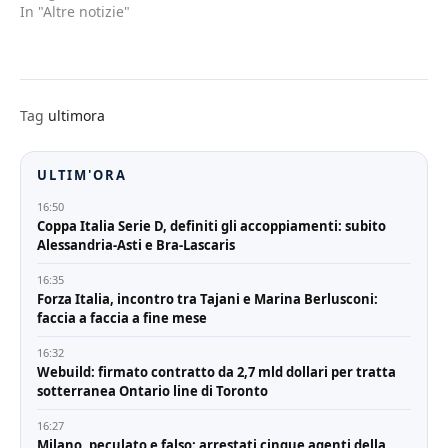
In "Altre notizie"
Tag
ultimora
ULTIM'ORA
16:50
Coppa Italia Serie D, definiti gli accoppiamenti: subito
Alessandria-Asti e Bra-Lascaris
16:35
Forza Italia, incontro tra Tajani e Marina Berlusconi:
faccia a faccia a fine mese
16:32
Webuild: firmato contratto da 2,7 mld dollari per tratta
sotterranea Ontario line di Toronto
16:27
Milano, peculato e falso: arrestati cinque agenti della