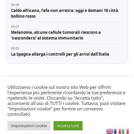
00:08
Caldo africano, l’afa non arretra: oggi e domani 19 città
bollino rosso
00:07
Melanoma, alcune cellule tumorali riescono a
‘nascondersi’ al sistema immunitario
00:05
La Spagna allarga i controlli per gli arrivi dall’Italia
Utilizziamo i cookie sul nostro sito Web per offrirti
l'esperienza più pertinente ricordando le tue preferenze e
© All rights reserved. Quotidiano registrato all'albo dei
ripetendo le visite. Cliccando su "Accetta tutto",
giornali e periodici presso il Tribunale di Torino n. 25
acconsenti all'uso di TUTTI i cookie. Tuttavia, puoi visitare
"Impostazioni cookie" per fornire un consenso
del 24/8/2022 Editore: Agostino Scozzaro Direttore
controllato.
responsabile: Andrea Musacchio Theme Sportsx
designed by
WPInterface
.
Impostazioni cookie
Accetta tutti