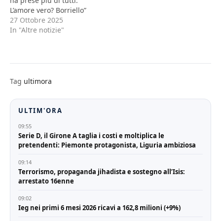
ha prese più di tutti.
L’amore vero? Borriello”
27 Ottobre 2025
In "Altre notizie"
Tag
ultimora
ULTIM'ORA
09:55
Serie D, il Girone A taglia i costi e moltiplica le
pretendenti: Piemonte protagonista, Liguria ambiziosa
09:14
Terrorismo, propaganda jihadista e sostegno all’Isis:
arrestato 16enne
09:02
Ieg nei primi 6 mesi 2026 ricavi a 162,8 milioni (+9%)