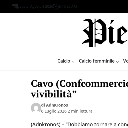
Skip
sabato, Agosto 8 2026
3
:
49
:
29
AM
to
content
Piemonte
Sport
Calcio
Calcio femminile
Vo
Cavo (Confcommercio)
vivibilità”
di AdnKronos
6 Luglio 2026
2 min lettura
(Adnkronos) – “Dobbiamo tornare a conce