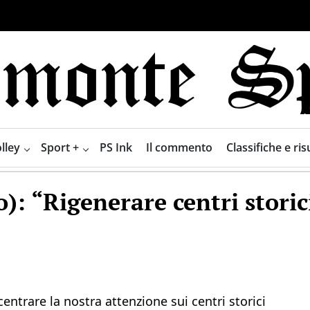
lley
Sport +
PS Ink
Il commento
Classifiche e risu
: “Rigenerare centri storici
ntrare la nostra attenzione sui centri storici