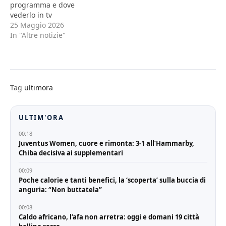
programma e dove
vederlo in tv
25 Maggio 2026
In "Altre notizie"
Tag
ultimora
ULTIM'ORA
00:18
Juventus Women, cuore e rimonta: 3-1 all’Hammarby,
Chiba decisiva ai supplementari
00:09
Poche calorie e tanti benefici, la ‘scoperta’ sulla buccia di
anguria: “Non buttatela”
00:08
Caldo africano, l’afa non arretra: oggi e domani 19 città