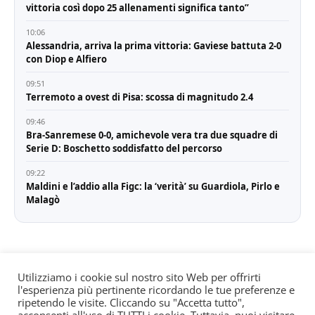
vittoria così dopo 25 allenamenti significa tanto”
10:06
Alessandria, arriva la prima vittoria: Gaviese battuta 2-0
con Diop e Alfiero
09:51
Terremoto a ovest di Pisa: scossa di magnitudo 2.4
09:46
Bra-Sanremese 0-0, amichevole vera tra due squadre di
Serie D: Boschetto soddisfatto del percorso
09:22
Maldini e l’addio alla Figc: la ‘verità’ su Guardiola, Pirlo e
Malagò
Utilizziamo i cookie sul nostro sito Web per offrirti
l'esperienza più pertinente ricordando le tue preferenze e
© All rights reserved. Quotidiano registrato all'albo dei
ripetendo le visite. Cliccando su "Accetta tutto",
giornali e periodici presso il Tribunale di Torino n. 25