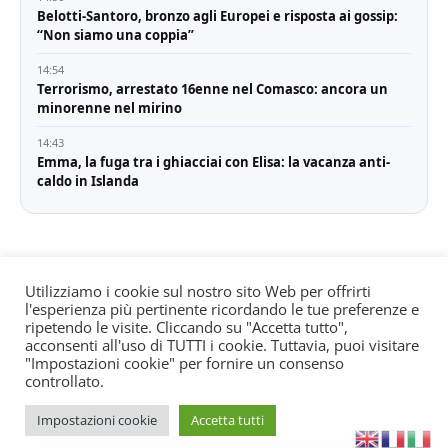
Belotti-Santoro, bronzo agli Europei e risposta ai gossip:
“Non siamo una coppia”
14:54
Terrorismo, arrestato 16enne nel Comasco: ancora un
minorenne nel mirino
14:43
Emma, la fuga tra i ghiacciai con Elisa: la vacanza anti-
caldo in Islanda
Utilizziamo i cookie sul nostro sito Web per offrirti
l'esperienza più pertinente ricordando le tue preferenze e
© All rights reserved. Quotidiano registrato all'albo dei
ripetendo le visite. Cliccando su "Accetta tutto",
giornali e periodici presso il Tribunale di Torino n. 25
acconsenti all'uso di TUTTI i cookie. Tuttavia, puoi visitare
"Impostazioni cookie" per fornire un consenso
del 24/8/2022 Editore: Agostino Scozzaro Direttore
controllato.
responsabile: Andrea Musacchio Theme Sportsx
designed by
WPInterface
.
Impostazioni cookie
Accetta tutti