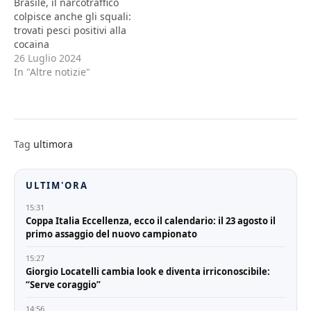
Brasile, il narcotraffico
colpisce anche gli squali:
trovati pesci positivi alla
cocaina
26 Luglio 2024
In "Altre notizie"
Tag
ultimora
ULTIM'ORA
15:31
Coppa Italia Eccellenza, ecco il calendario: il 23 agosto il
primo assaggio del nuovo campionato
15:27
Giorgio Locatelli cambia look e diventa irriconoscibile:
“Serve coraggio”
14:56