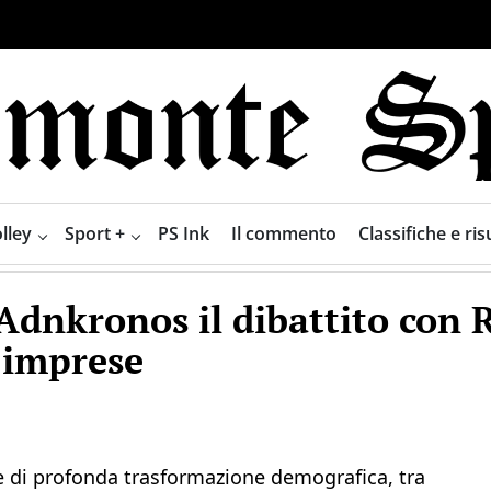
lley
Sport +
PS Ink
Il commento
Classifiche e risu
n Adnkronos il dibattito con 
 imprese
se di profonda trasformazione demografica, tra