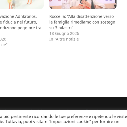
evazione Adnkronos,
Roccella: “Alla disattenzione verso
e fiducia nel futuro,
la famiglia rimediamo con sostegni
ndizione peggiore tra
su 3 pilastri”
18 Giugno 2026
026
In "Altre notizie"
izie"
ei giornali e periodici presso il Tribunale di Torino n. 25 de
za più pertinente ricordando le tue preferenze e ripetendo le visite
gned by
WPInterface
.
ie. Tuttavia, puoi visitare "Impostazioni cookie" per fornire un