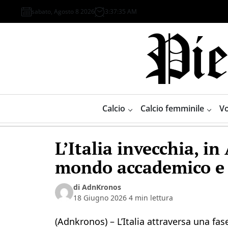
Skip
sabato, Agosto 8 2026
3
:
37
:
35
AM
to
content
Piemonte
Sport
Calcio
Calcio femminile
Vo
L’Italia invecchia, i
mondo accademico e
di AdnKronos
18 Giugno 2026
4 min lettura
(Adnkronos) – L’Italia attraversa una fa