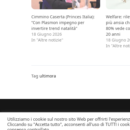
Cimmino Caserta (Princes Italia):
Welfare: ril
“Con Plasmon impegno per
più ansia ch
invertire trend natalità”
80% vede co
18 Giugno 2026
20 anni
In "Altre notizie"
18 Giugno 2
In "Altre not
Tag
ultimora
© All rights reserved. Quotidiano registrato all'albo d
Utilizziamo i cookie sul nostro sito Web per offrirti l'esperien
responsabile: Andrea Musacchio Theme Sportsx desi
Cliccando su "Accetta tutto", acconsenti all'uso di TUTTI i cook
consenso controllato.