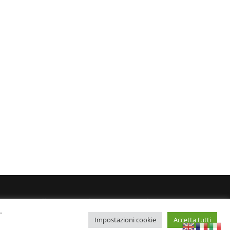
l 24/8/2022 Editore: Agostino Scozzaro Direttore
.
Impostazioni cookie
Accetta tutti