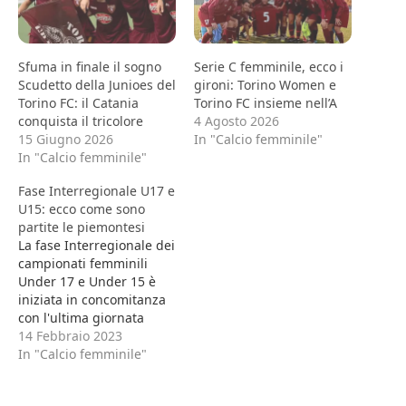
Sfuma in finale il sogno
Serie C femminile, ecco i
Scudetto della Junioes del
gironi: Torino Women e
Torino FC: il Catania
Torino FC insieme nell’A
conquista il tricolore
4 Agosto 2026
15 Giugno 2026
In "Calcio femminile"
In "Calcio femminile"
Fase Interregionale U17 e
U15: ecco come sono
partite le piemontesi
La fase Interregionale dei
campionati femminili
Under 17 e Under 15 è
iniziata in concomitanza
con l'ultima giornata
della prima fase. Le
14 Febbraio 2023
squadre piemontesi
In "Calcio femminile"
qualificate sono Juventus
e Torino per l'Under 17 e