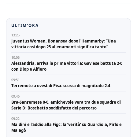
Juventus, Torino, Bulè
Bellinzago e Freedom per
l'Under 15. Tutte
formazioni che sono già
state grandi
ULTIM'ORA
protagonisti…
13:25
Juventus Women, Bonansea dopo l’Hammarby: “Una
vittoria così dopo 25 allenamenti significa tanto”
10:06
Alessandria, arriva la prima vittoria: Gaviese battuta 2-0
con Diop e Alfiero
09:51
Terremoto a ovest di Pisa: scossa di magnitudo 2.4
09:46
Bra-Sanremese 0-0, amichevole vera tra due squadre di
Serie D: Boschetto soddisfatto del percorso
09:22
Maldini e l’addio alla Figc: la ‘verità’ su Guardiola, Pirlo e
Malagò