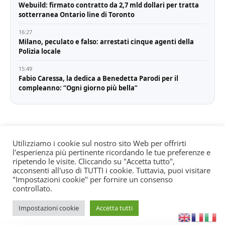
Webuild: firmato contratto da 2,7 mld dollari per tratta
sotterranea Ontario line di Toronto
16:27
Milano, peculato e falso: arrestati cinque agenti della
Polizia locale
15:49
Fabio Caressa, la dedica a Benedetta Parodi per il
compleanno: “Ogni giorno più bella”
Utilizziamo i cookie sul nostro sito Web per offrirti
l'esperienza più pertinente ricordando le tue preferenze e
© All rights reserved. Quotidiano registrato all'albo dei
ripetendo le visite. Cliccando su "Accetta tutto",
giornali e periodici presso il Tribunale di Torino n. 25
acconsenti all'uso di TUTTI i cookie. Tuttavia, puoi visitare
"Impostazioni cookie" per fornire un consenso
del 24/8/2022 Editore: Agostino Scozzaro Direttore
controllato.
responsabile: Andrea Musacchio Theme Sportsx
designed by
WPInterface
.
Impostazioni cookie
Accetta tutti