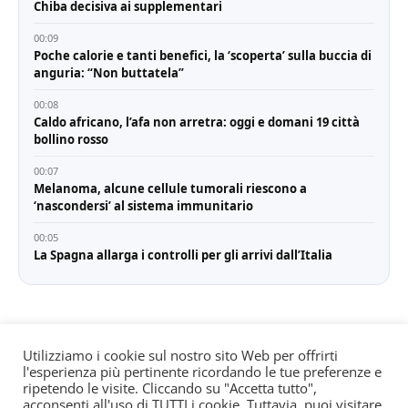
Chiba decisiva ai supplementari
00:09
Poche calorie e tanti benefici, la ‘scoperta’ sulla buccia di
anguria: “Non buttatela”
00:08
Caldo africano, l’afa non arretra: oggi e domani 19 città
bollino rosso
00:07
Melanoma, alcune cellule tumorali riescono a
‘nascondersi’ al sistema immunitario
00:05
La Spagna allarga i controlli per gli arrivi dall’Italia
Utilizziamo i cookie sul nostro sito Web per offrirti
l'esperienza più pertinente ricordando le tue preferenze e
© All rights reserved. Quotidiano registrato all'albo dei
ripetendo le visite. Cliccando su "Accetta tutto",
giornali e periodici presso il Tribunale di Torino n. 25
acconsenti all'uso di TUTTI i cookie. Tuttavia, puoi visitare