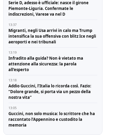
Serie D, adesso è ufficiale: nasce il girone
Piemonte-Liguria. Confermate le
indiscrezioni, Varese va nel D
13:37
Migranti, negli Usa arrivi in calo ma Trump
intensifica la sua offensiva con blitz Ice negli
aeroporti e nei tribunali
13:19
Infradito alla guida? Non è vietato ma
attenzione alla sicurezza: la parola
all’esperto
13:18
Addio Guccini, l’Italia lo ricorda così. Fazio:
“Dolore grande, si porta via un pezzo della
nostra vita”
13:05
Guccini, non solo musica: lo scrittore che ha
raccontato l’Appennino e custodito la
memoria