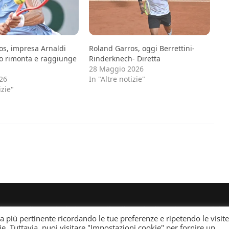
os, impresa Arnaldi
Roland Garros, oggi Berrettini-
lo rimonta e raggiunge
Rinderknech- Diretta
28 Maggio 2026
26
In "Altre notizie"
izie"
ei giornali e periodici presso il Tribunale di Torino n. 25 de
za più pertinente ricordando le tue preferenze e ripetendo le visite
gned by
WPInterface
.
ie. Tuttavia, puoi visitare "Impostazioni cookie" per fornire un