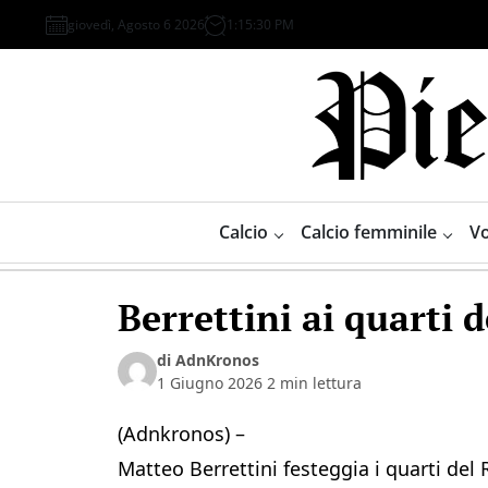
Skip
giovedì, Agosto 6 2026
1
:
15
:
31
PM
to
content
Piemonte
Sport
Calcio
Calcio femminile
Vo
Berrettini ai quarti
di AdnKronos
1 Giugno 2026
2 min lettura
(Adnkronos) –
Matteo Berrettini festeggia i quarti del 