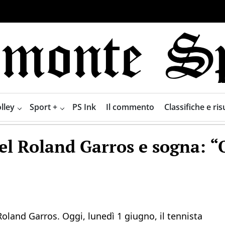
lley
Sport +
PS Ink
Il commento
Classifiche e risu
 del Roland Garros e sogna: 
Roland Garros. Oggi, lunedì 1 giugno, il tennista