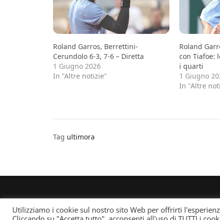
Roland Garros, Berrettini-
Roland Garr
Cerundolo 6-3, 7-6 – Diretta
con Tiafoe: 
1 Giugno 2026
i quarti
In "Altre notizie"
1 Giugno 20
In "Altre not
Tag
ultimora
© All rights reserved. Quotidiano registrato all'albo d
Utilizziamo i cookie sul nostro sito Web per offrirti l'esperien
responsabile: Andrea Musacchio Theme Sportsx desi
Cliccando su "Accetta tutto", acconsenti all'uso di TUTTI i cook