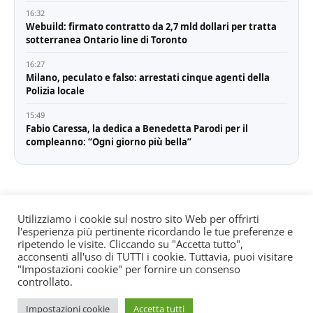
16:32
Webuild: firmato contratto da 2,7 mld dollari per tratta
sotterranea Ontario line di Toronto
16:27
Milano, peculato e falso: arrestati cinque agenti della
Polizia locale
15:49
Fabio Caressa, la dedica a Benedetta Parodi per il
compleanno: “Ogni giorno più bella”
Utilizziamo i cookie sul nostro sito Web per offrirti
l'esperienza più pertinente ricordando le tue preferenze e
© All rights reserved. Quotidiano registrato all'albo dei
ripetendo le visite. Cliccando su "Accetta tutto",
giornali e periodici presso il Tribunale di Torino n. 25
acconsenti all'uso di TUTTI i cookie. Tuttavia, puoi visitare
"Impostazioni cookie" per fornire un consenso
del 24/8/2022 Editore: Agostino Scozzaro Direttore
controllato.
responsabile: Andrea Musacchio Theme Sportsx
designed by
WPInterface
.
Impostazioni cookie
Accetta tutti