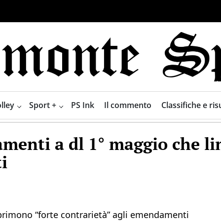
lley
Sport +
PS Ink
Il commento
Classifiche e risu
menti a dl 1° maggio che l
i
primono “forte contrarietà” agli emendamenti