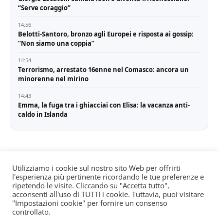
“Serve coraggio”
14:56
Belotti-Santoro, bronzo agli Europei e risposta ai gossip:
“Non siamo una coppia”
14:54
Terrorismo, arrestato 16enne nel Comasco: ancora un
minorenne nel mirino
14:43
Emma, la fuga tra i ghiacciai con Elisa: la vacanza anti-
caldo in Islanda
Utilizziamo i cookie sul nostro sito Web per offrirti
l'esperienza più pertinente ricordando le tue preferenze e
© All rights reserved. Quotidiano registrato all'albo dei
ripetendo le visite. Cliccando su "Accetta tutto",
giornali e periodici presso il Tribunale di Torino n. 25
acconsenti all'uso di TUTTI i cookie. Tuttavia, puoi visitare
"Impostazioni cookie" per fornire un consenso
del 24/8/2022 Editore: Agostino Scozzaro Direttore
controllato.
responsabile: Andrea Musacchio Theme Sportsx