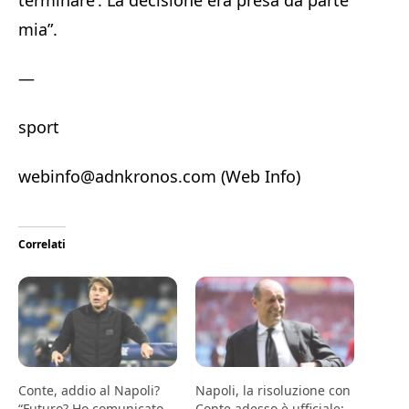
terminare’. La decisione era presa da parte
mia”.
—
sport
webinfo@adnkronos.com (Web Info)
Correlati
Conte, addio al Napoli?
Napoli, la risoluzione con
“Futuro? Ho comunicato
Conte adesso è ufficiale: