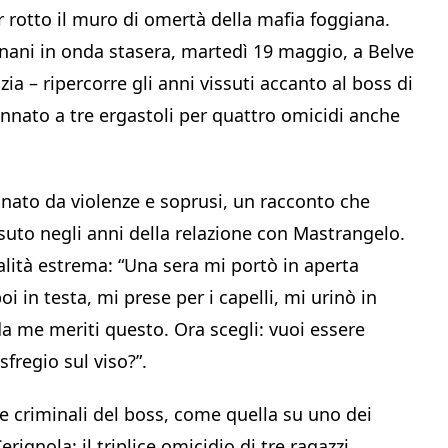
 rotto il muro di omertà della mafia foggiana.
agnani in onda stasera, martedì 19 maggio, a Belve
ia – ripercorre gli anni vissuti accanto al boss di
nato a tre ergastoli per quattro omicidi anche
nato da violenze e soprusi, un racconto che
ssuto negli anni della relazione con Mastrangelo.
alità estrema: “Una sera mi portò in aperta
 in testa, mi prese per i capelli, mi urinò in
da me meriti questo. Ora scegli: vuoi essere
 sfregio sul viso?”.
e criminali del boss, come quella su uno dei
erignola: il triplice omicidio di tre ragazzi