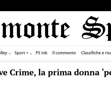
lley
Sport +
PS Ink
Il commento
Classifiche e risu
ve Crime, la prima donna ‘pe