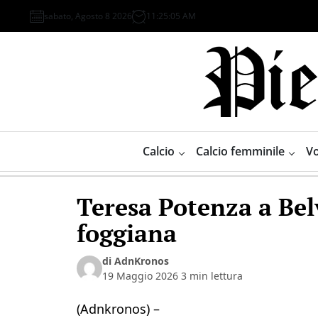
Skip
sabato, Agosto 8 2026
11
:
25
:
05
AM
to
content
Piemonte
Sport
Calcio
Calcio femminile
Vo
Teresa Potenza a Bel
foggiana
di AdnKronos
19 Maggio 2026
3 min lettura
(Adnkronos) –