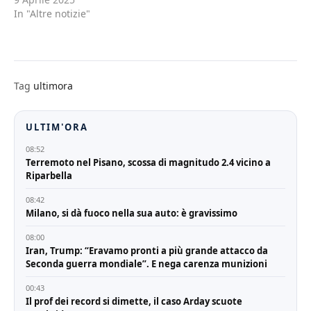
In "Altre notizie"
Tag
ultimora
ULTIM'ORA
08:52
Terremoto nel Pisano, scossa di magnitudo 2.4 vicino a
Riparbella
08:42
Milano, si dà fuoco nella sua auto: è gravissimo
08:00
Iran, Trump: “Eravamo pronti a più grande attacco da
Seconda guerra mondiale”. E nega carenza munizioni
00:43
Il prof dei record si dimette, il caso Arday scuote