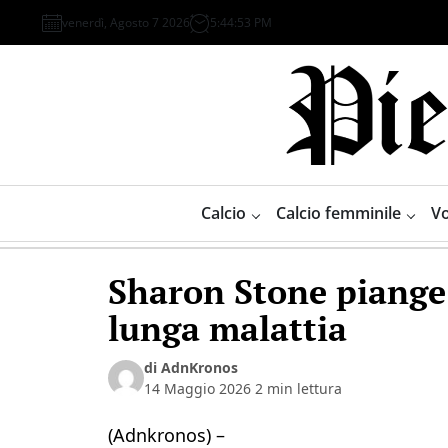
Skip
venerdì, Agosto 7 2026
5
:
44
:
54
PM
to
content
Piemonte
Sport
Calcio
Calcio femminile
Vo
Sharon Stone piange 
lunga malattia
di AdnKronos
14 Maggio 2026
2 min lettura
(Adnkronos) –