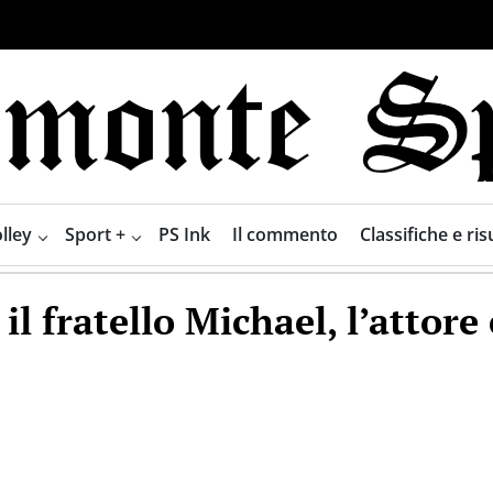
lley
Sport +
PS Ink
Il commento
Classifiche e risu
il fratello Michael, l’attor